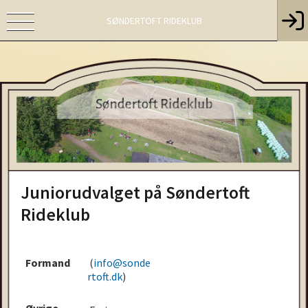
SØNDERTOFT RIDEKLUB
Juniorudvalget på Søndertoft
Rideklub
Formand
(
info@sonde
rtoft.dk
)
Øvrige