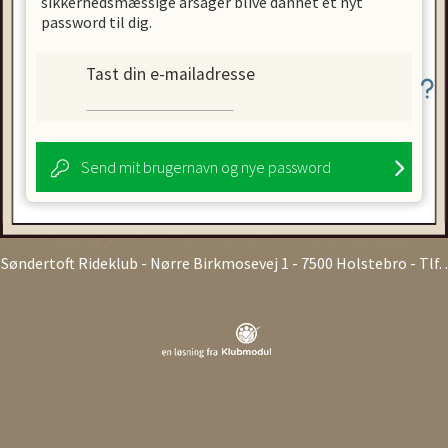
sikkerhedsmæssige årsager blive dannet et nyt
password til dig.
Tast din e-mailadresse
Send mit brugernavn og nye password
Søndertoft Rideklub
- Nørre Birkmosevej 1 - 7500 Holstebro - Tlf. .