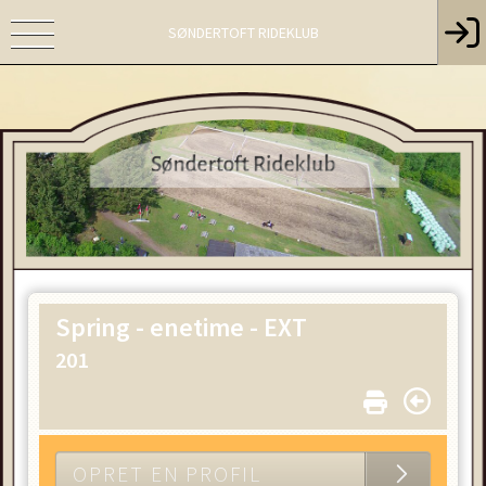
SØNDERTOFT RIDEKLUB
Spring - enetime - EXT
201
OPRET EN PROFIL